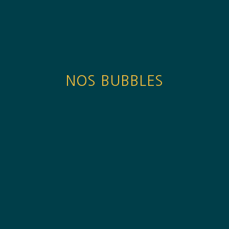
NOS BUBBLES