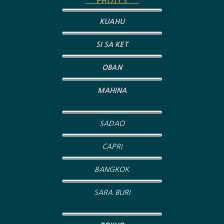
FRUITS
KUAHU
SI SA KET
OBAN
MAHINA
SADAO
CAPRI
BANGKOK
SARA BURI